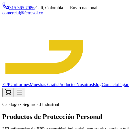
315 365 7986
|
Cali, Colombia — Envío nacional
comercial@ferresol.co
EPP
Uniformes
Muestras Gratis
Productos
Nosotros
Blog
Contacto
Pagar
Catálogo · Seguridad Industrial
Productos de Protección Personal
353
referencias de EPP y seguridad industrial, con stock y envío a to