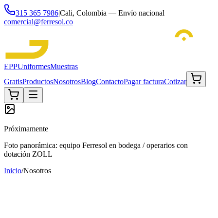
315 365 7986
|
Cali, Colombia — Envío nacional
comercial@ferresol.co
EPP
Uniformes
Muestras
Gratis
Productos
Nosotros
Blog
Contacto
Pagar factura
Cotizar
Próximamente
Foto panorámica: equipo Ferresol en bodega / operarios con
dotación ZOLL
Inicio
/
Nosotros