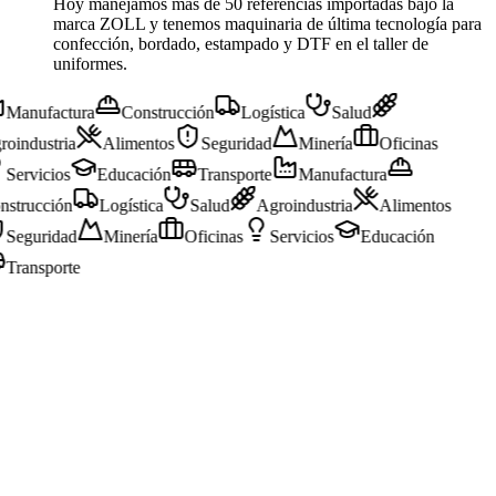
Hoy manejamos más de 50 referencias importadas bajo la
marca ZOLL y tenemos maquinaria de última tecnología para
confección, bordado, estampado y DTF en el taller de
uniformes.
Manufactura
Construcción
Logística
Salud
oindustria
Alimentos
Seguridad
Minería
Oficinas
Servicios
Educación
Transporte
Manufactura
strucción
Logística
Salud
Agroindustria
Alimentos
Seguridad
Minería
Oficinas
Servicios
Educación
Transporte
Categoría: EPP