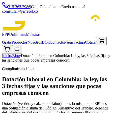
315 365 7986
|
Cali, Colombia — Envío nacional
comercial@ferresol.co
EPP
Uniformes
Muestras
Gratis
Productos
Nosotros
Blog
Contacto
Pagar factura
Cotizar
Inicio
/
Blog
/
Dotación laboral en Colombia: la ley, las 3 fechas fijas y
las sanciones que pocas empresas conocen
Cumplimiento laboral
Dotación laboral en Colombia: la ley, las
3 fechas fijas y las sanciones que pocas
empresas conocen
Dotación (vestido y calzado de labor) no es lo mismo que EPP: es
una obligación distinta del Código Sustantivo del Trabajo, depende
del salario y no del riesgo, y tiene fechas de entrega fijas por ley.