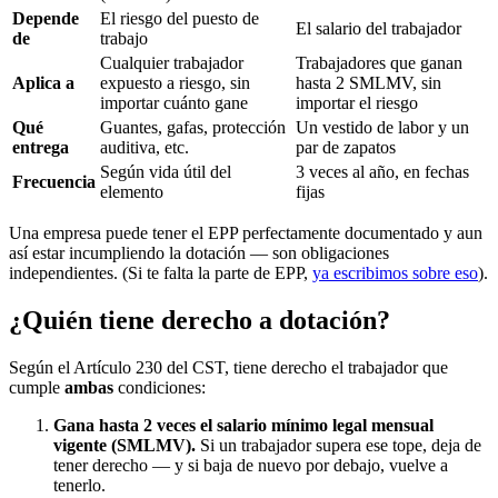
Depende
El riesgo del puesto de
El salario del trabajador
de
trabajo
Cualquier trabajador
Trabajadores que ganan
Aplica a
expuesto a riesgo, sin
hasta 2 SMLMV, sin
importar cuánto gane
importar el riesgo
Qué
Guantes, gafas, protección
Un vestido de labor y un
entrega
auditiva, etc.
par de zapatos
Según vida útil del
3 veces al año, en fechas
Frecuencia
elemento
fijas
Una empresa puede tener el EPP perfectamente documentado y aun
así estar incumpliendo la dotación — son obligaciones
independientes. (Si te falta la parte de EPP,
ya escribimos sobre eso
).
¿Quién tiene derecho a dotación?
Según el Artículo 230 del CST, tiene derecho el trabajador que
cumple
ambas
condiciones:
Gana hasta 2 veces el salario mínimo legal mensual
vigente (SMLMV).
Si un trabajador supera ese tope, deja de
tener derecho — y si baja de nuevo por debajo, vuelve a
tenerlo.